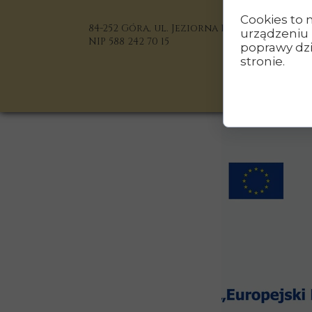
Cookies to 
84-252 Góra, ul. Jeziorna 1
urządzeniu 
NIP 588 242 70 15
poprawy dzia
stronie.