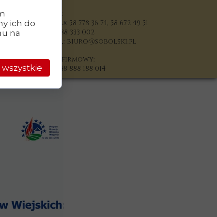
im
Biuro:
y ich do
tel/fax 58 778 36 74, 58 672 49 51
tel. 888 333 002
chu na
e-mail: biuro@sobolski.pl
Sklep firmowy:
 wszystkie
Tel. +48 888 188 014